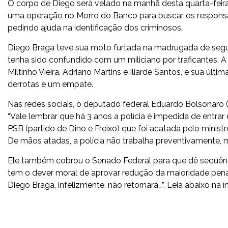
O corpo de Diego será velado na manhã desta quarta-feira
uma operação no Morro do Banco para buscar os responsá
pedindo ajuda na identificação dos criminosos.
Diego Braga teve sua moto furtada na madrugada de segund
tenha sido confundido com um miliciano por traficantes. A
Miltinho Vieira, Adriano Martins e Iliarde Santos, e sua últi
derrotas e um empate.
Nas redes sociais, o deputado federal Eduardo Bolsonaro (
“Vale lembrar que há 3 anos a polícia é impedida de entr
PSB (partido de Dino e Freixo) que foi acatada pelo minist
De mãos atadas, a polícia não trabalha preventivamente, 
Ele também cobrou o Senado Federal para que dê sequênci
tem o dever moral de aprovar redução da maioridade penal 
Diego Braga, infelizmente, não retornará…”. Leia abaixo na ín