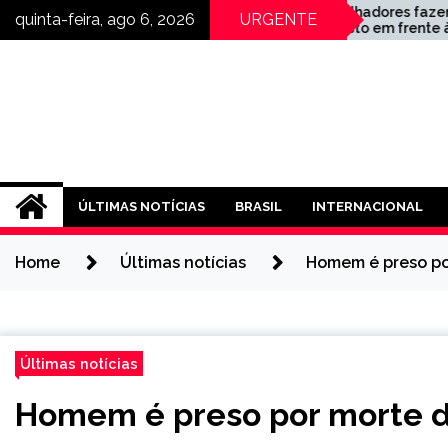
Skip
Trabalhadores fazem
quinta-feira, ago 6, 2026
URGENTE
no e
protesto em frente à
to
fábrica da BYD na Bahia
content
ÚLTIMAS NOTÍCIAS
BRASIL
INTERNACIONAL
Home
Últimas notícias
Homem é preso po
Últimas notícias
Homem é preso por morte d