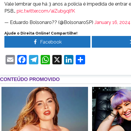
Vale lembrar que há 3 anos a polícia é impedida de entra
PSB…
pic.twitter.com/aiZub9qlfK
— Eduardo Bolsonaro?? (@BolsonaroSP)
January 16, 2024
Ajude o Direita Online! Compartilhe!
Facebook
Email
Facebook
Telegram
WhatsApp
X
LinkedIn
Share