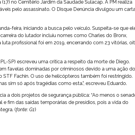
 (17) no Cemitério Jardim da Saudade Sulacap. A PM realiza
veis pelo assassinato. O Disque Denúncia divulgou um cart
a-feira, iniciando a busca pelo veículo. Suspeita-se que el
 carreira do lutador incluiu nomes como Charles do Bronx,
ma luta profissional foi em 2019, encerrando com 23 vitórias, oi
PL-SP) escreveu uma crítica a respeito da morte de Diego.
ar em favelas dominadas por criminosos devido a uma ação d
ro STF Fachin. O uso de helicópteros também foi restringido.
mas sim só após tragédias como esta.”, escreveu Eduardo.
a a dois projetos de segurança pública: “Ao menos o senad
e fim das saídas temporárias de presídios, pois a vida do
tegra. (
fonte: G1
)