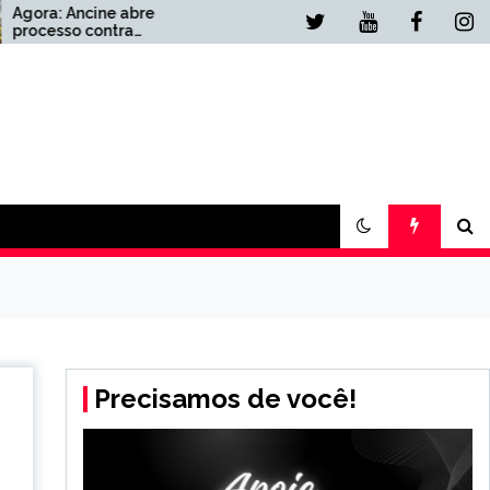
Urgente: PF deve chamar
Lulinha para depor
 de
presencialmente
Precisamos de você!