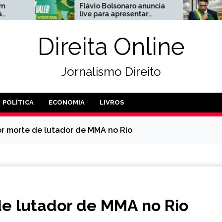
Flávio Bolsonaro anuncia
Agora: Ancine abre
live para apresentar
processo contra
nomes que vai apoiar ao
produtora do filme
Senado
Bolsonaro
Direita Online
Jornalismo Direito
POLÍTICA
ECONOMIA
LIVROS
r morte de lutador de MMA no Rio
e lutador de MMA no Rio