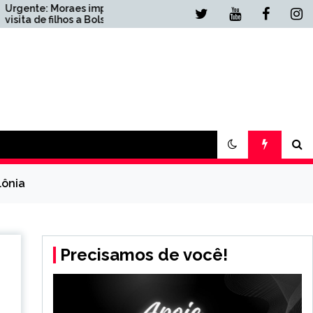
ede
Luto: morre o pai de Lionel
onaro
Messi aos 68 anos
lônia
Precisamos de você!