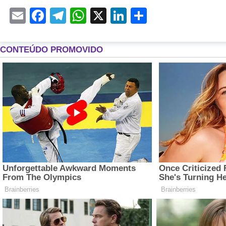
Email
Facebook
Telegram
WhatsApp
X
LinkedIn
Share