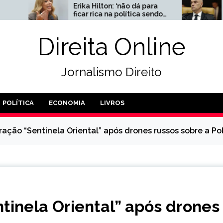
rika Hilton: ‘não dá para
Urgente: Moraes imp
icar rica na política sendo
visita de filhos a Bols
onesta e tendo bom
no Dia dos Pais
osto’
Direita Online
Jornalismo Direito
POLÍTICA
ECONOMIA
LIVROS
ação “Sentinela Oriental” após drones russos sobre a Po
tinela Oriental” após drones