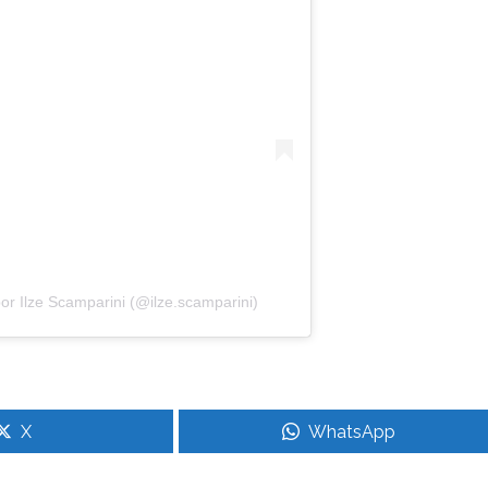
r Ilze Scamparini (@ilze.scamparini)
X
WhatsApp