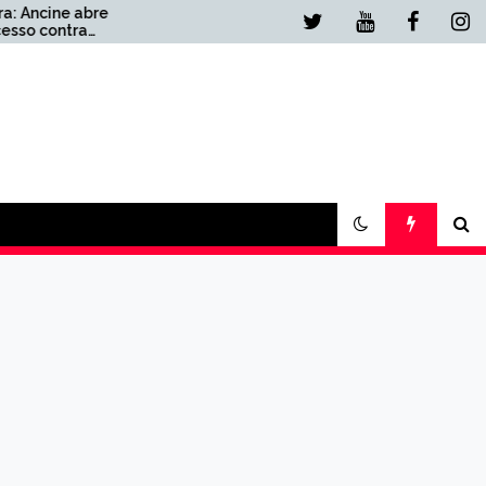
Urgente: PF deve chamar
Lulinha para depor
e
presencialmente