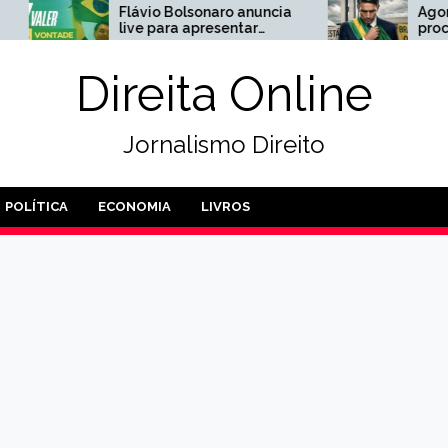
Flávio Bolsonaro anuncia
Agora: Ancine abre
live para apresentar
processo contra
nomes que vai apoiar ao
produtora do filme d
Senado
Bolsonaro
Direita Online
Jornalismo Direito
POLÍTICA
ECONOMIA
LIVROS