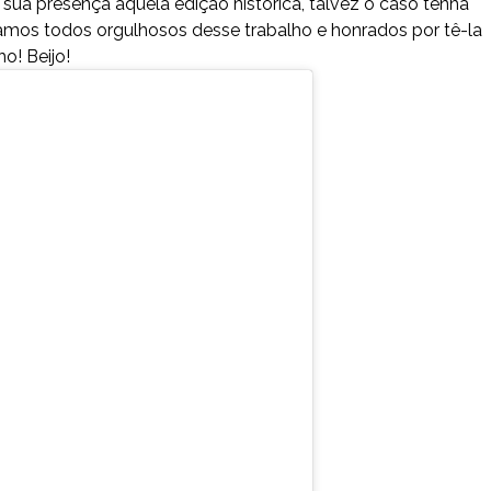
sua presença aquela edição histórica, talvez o caso tenha
tamos todos orgulhosos desse trabalho e honrados por tê-la
o! Beijo!