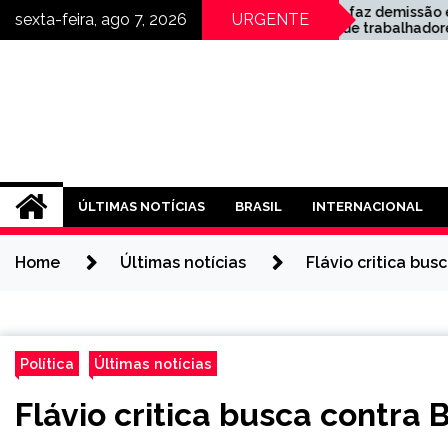
Skip
Gerdau faz demissão em
sexta-feira, ago 7, 2026
URGENTE
massa de trabalhadores
to
no Recife (PE)
content
ssor
ÚLTIMAS NOTÍCIAS
BRASIL
INTERNACIONAL
Home
Últimas notícias
Flávio critica bu
Política
Últimas notícias
Flávio critica busca contra 