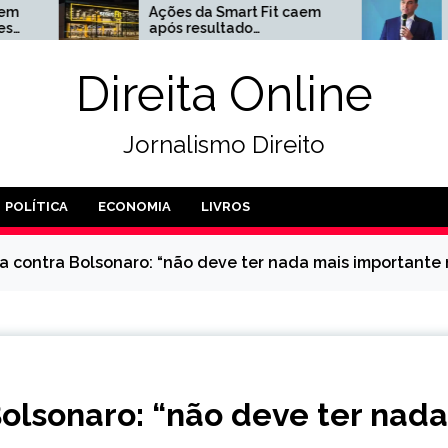
Ações da Smart Fit caem
Flávio Bolsonaro an
após resultado
primeira redução d
insatisfatório no 2º
impostos
trimestre
Direita Online
Jornalismo Direito
POLÍTICA
ECONOMIA
LIVROS
sca contra Bolsonaro: “não deve ter nada mais importante 
Bolsonaro: “não deve ter nada