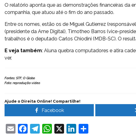
O relatório aponta que as demonstrações financeiras da e
companhia, que atuou até o fim do ano passado.
Entre os nomes, estão os de Miguel Gutierrez (responsáve
(presidente da Ame Digital), Timotheo Barros (vice-presiden
trabalhos é o deputado Carlos Chiodini (MDB-SC). O resul
E veja também
: Aluna quebra computadores e atira cadei
ver.
Fontes: STF; O Globo
Foto: reprodução vídeo
Ajude o Direita Online! Compartilhe!
Facebook
Email
Facebook
Telegram
WhatsApp
X
LinkedIn
Share