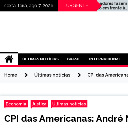
Skip
Trabalhadores fazem
sexta-feira, ago 7, 2026
URGENTE
no e
protesto em frente à
to
fábrica da BYD na Bahia
content
ÚLTIMAS NOTÍCIAS
BRASIL
INTERNACIONAL
Home
Últimas notícias
CPI das American
Economia
Justiça
Últimas notícias
CPI das Americanas: André