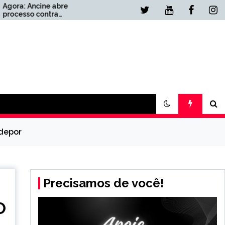
e
Urgente: PF deve chamar
Lulinha para depor
e de
presencialmente
 depor
Precisamos de você!
O