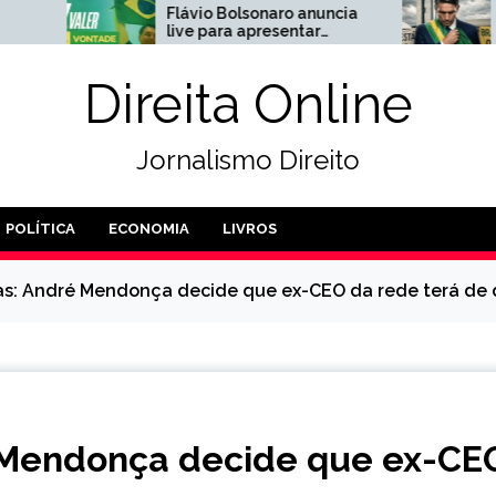
Flávio Bolsonaro anuncia
Agora: Ancine abr
live para apresentar
processo contra
nomes que vai apoiar ao
produtora do film
Senado
Bolsonaro
Direita Online
Jornalismo Direito
POLÍTICA
ECONOMIA
LIVROS
as: André Mendonça decide que ex-CEO da rede terá de
 Mendonça decide que ex-CE