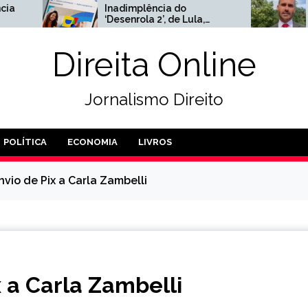
dimplência do
Urgente: Caixa coloca
enrola 2’, de Lula,
apartamento de Eduard
nge 10%
Bolsonaro no Rio em leil
Direita Online
Jornalismo Direito
POLÍTICA
ECONOMIA
LIVROS
vio de Pix a Carla Zambelli
 a Carla Zambelli