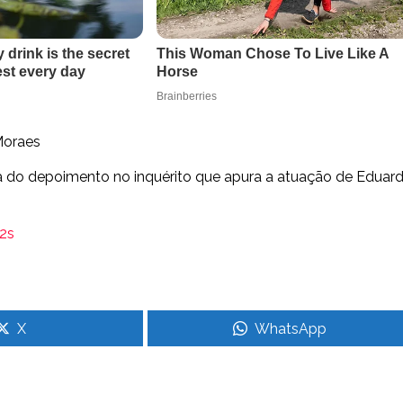
 Moraes
ía do depoimento no inquérito que apura a atuação de Eduar
2s
X
WhatsApp