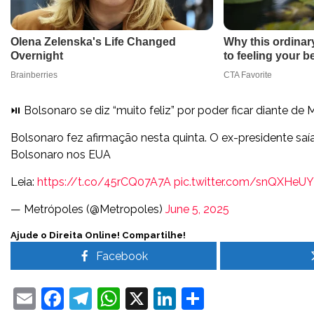
⏯️ Bolsonaro se diz “muito feliz” por poder ficar diante de
Bolsonaro fez afirmação nesta quinta. O ex-presidente sa
Bolsonaro nos EUA
Leia:
https://t.co/45rCQ07A7A
pic.twitter.com/snQXHeUY
— Metrópoles (@Metropoles)
June 5, 2025
Ajude o Direita Online! Compartilhe!
Facebook
Email
Facebook
Telegram
WhatsApp
X
LinkedIn
Share