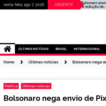
Skip
Flávio Bolsonaro anuncia
Ina
sexta-feira, ago 7, 2026
URGENTE
primeira redução de
‘Des
to
impostos
ati
content
ÚLTIMAS NOTÍCIAS
BRASIL
INTERNACIONAL
Home
Últimas notícias
Bolsonaro nega en
Política
Últimas notícias
Bolsonaro nega envio de Pix