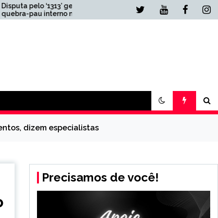
3’ gera
Qual é e quanto fatura a
rno no PT
empresa que fabrica o
vidro do iPhone
entos, dizem especialistas
Precisamos de você!
o