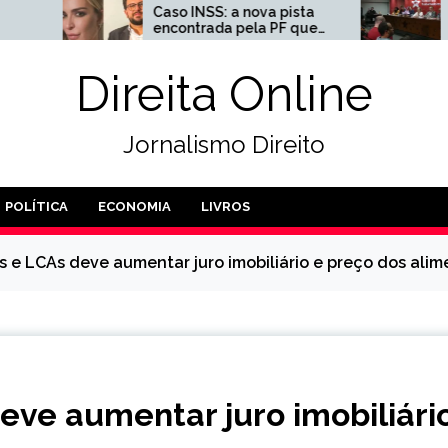
Caso INSS: a nova pista
Disputa pelo ‘131
encontrada pela PF que
quebra-pau inte
liga lobista a ex-assessor
de Lula
Direita Online
Jornalismo Direito
POLÍTICA
ECONOMIA
LIVROS
s e LCAs deve aumentar juro imobiliário e preço dos alim
eve aumentar juro imobiliári