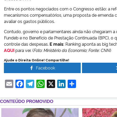
Entre os pontos negociados com o Congresso estão: a re
mecanismos compensatórios, uma proposta de emenda const
avaliar os gastos públicos.
Contudo, governo e parlamentares ainda não chegaram a
Fundeb e no Benefício de Prestação Continuada (BPC), o qu
controle das despesas.
E mais
: Ranking aponta as big tec
AQUI
para ver. (
Foto: Ministério da Economia; Fonte: CNN
)
Ajude o Direita Online! Compartilhe!
Facebook
Email
Facebook
Telegram
WhatsApp
X
LinkedIn
Share