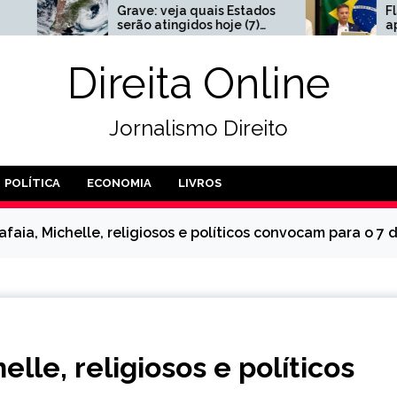
ve: veja quais Estados
Flávio Bolsonaro anunci
ão atingidos hoje (7)
apoio a 47 candidatos a
o ‘ciclone-bomba’
Senado; Veja os nomes
Direita Online
Jornalismo Direito
POLÍTICA
ECONOMIA
LIVROS
alafaia, Michelle, religiosos e políticos convocam para o 
helle, religiosos e políticos