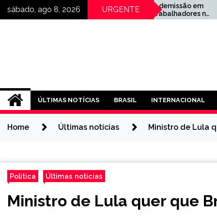
Skip
Gerdau faz demissão em
Ações 
sábado, ago 8, 2026
URGENTE
massa de trabalhadores no
após r
to
Recife (PE)
insatis
content
trimes
ÚLTIMAS NOTÍCIAS
BRASIL
INTERNACIONAL
Home
Últimas notícias
Ministro de Lula 
Política
Últimas notícias
Ministro de Lula quer que B