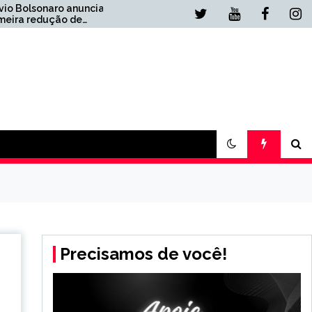
Inadimplência do
‘Desenrola 2’, de Lula,
atinge 10%
Precisamos de você!