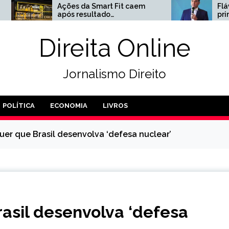
da Smart Fit caem
Flávio Bolsonaro anuncia
esultado
primeira redução de
fatório no 2º
impostos
tre
Direita Online
Jornalismo Direito
POLÍTICA
ECONOMIA
LIVROS
quer que Brasil desenvolva ‘defesa nuclear’
rasil desenvolva ‘defesa