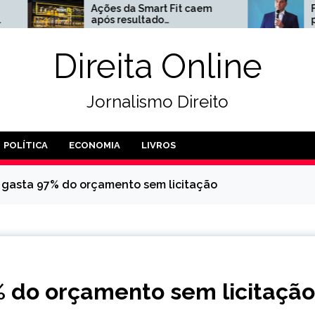
es da Smart Fit caem
Flávio Bolsonaro anunc
s resultado
primeira redução de
atisfatório no 2º
impostos
mestre
Direita Online
Jornalismo Direito
POLÍTICA
ECONOMIA
LIVROS
a gasta 97% do orçamento sem licitação
% do orçamento sem licitação