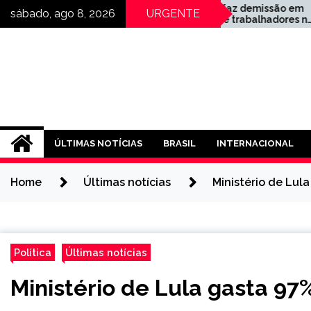
Skip
Gerdau faz demissão em
Açõ
sábado, ago 8, 2026
URGENTE
massa de trabalhadores no
apó
to
Recife (PE)
ins
content
tri
ÚLTIMAS NOTÍCIAS
BRASIL
INTERNACIONAL
Home
Últimas notícias
Ministério de Lul
Política
Últimas notícias
Ministério de Lula gasta 97