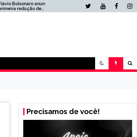
ia
Inadimplência do
‘Desenrola 2’, de Lula,
atinge 10%
Precisamos de você!