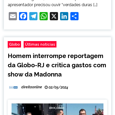
apresentador precisou ouvir “verdades duras […]
Email
Facebook
Telegram
WhatsApp
X
LinkedIn
Share
Globo
Últimas notícias
Homem interrompe reportagem
da Globo-RJ e critica gastos com
show da Madonna
direitaonline
02/05/2024