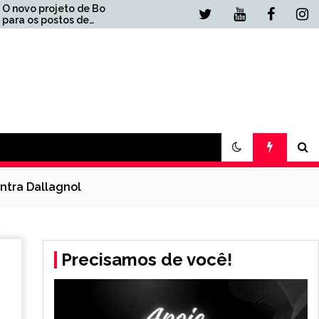
 Boulos
Anvisa libera venda de
medicamentos na Shopee;
Veja como vai funcionar
ntra Dallagnol
Precisamos de você!