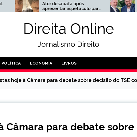
Ator desabafa após
O novo projeto de
apresentar espetáculo para
para os postos de
público de 4 pessoas
combustível
Direita Online
Jornalismo Direito
POLÍTICA
ECONOMIA
LIVROS
istas hoje à Câmara para debate sobre decisão do TSE co
e à Câmara para debate sobre