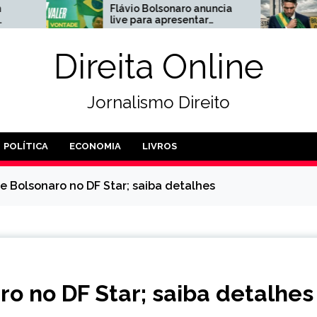
Flávio Bolsonaro anuncia
Agora: Ancine abr
live para apresentar
processo contra
nomes que vai apoiar ao
produtora do filme
Senado
Bolsonaro
Direita Online
Jornalismo Direito
POLÍTICA
ECONOMIA
LIVROS
de Bolsonaro no DF Star; saiba detalhes
ro no DF Star; saiba detalhes