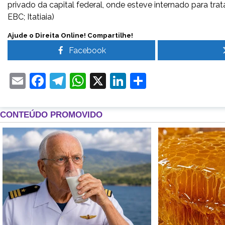
privado da capital federal, onde esteve internado para tr
EBC; Itatiaia)
Ajude o Direita Online! Compartilhe!
Facebook
Email
Facebook
Telegram
WhatsApp
X
LinkedIn
Share