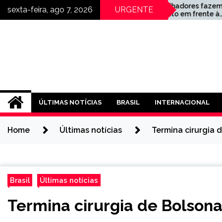
Skip
Trabalhadores fazem
sexta-feira, ago 7, 2026
URGENTE
o e
protesto em frente à
to
fábrica da BYD na Bahia
content
ÚLTIMAS NOTÍCIAS
BRASIL
INTERNACIONAL
Home
Últimas notícias
Termina cirurgia 
Brasil
Últimas notícias
Termina cirurgia de Bolsona