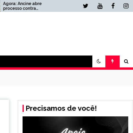
e
Urgente: PF deve chamar
Lulinha para depor
 de
presencialmente
Precisamos de você!