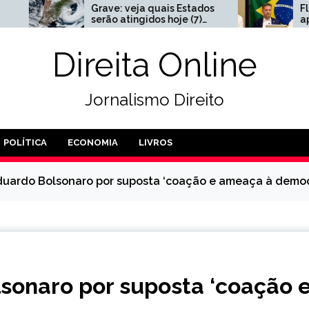
ave: veja quais Estados
Flávio Bolsonaro anunc
rão atingidos hoje (7)
apoio a 47 candidatos 
lo ‘ciclone-bomba’
Senado; Veja os nomes
Direita Online
Jornalismo Direito
POLÍTICA
ECONOMIA
LIVROS
 Eduardo Bolsonaro por suposta ‘coação e ameaça à democ
olsonaro por suposta ‘coação 