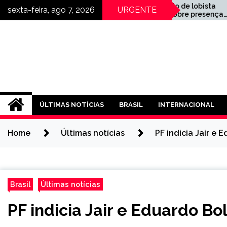
Skip
Vaza áudio de lobista
Gr
sexta-feira, ago 7, 2026
URGENTE
falando sobre presença
se
to
de Lulinha em sua
pe
content
residência
ÚLTIMAS NOTÍCIAS
BRASIL
INTERNACIONAL
Home
Últimas notícias
PF indicia Jair e
Brasil
Últimas notícias
PF indicia Jair e Eduardo B