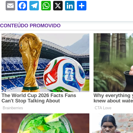
Email
Facebook
Telegram
WhatsApp
X
LinkedIn
Share