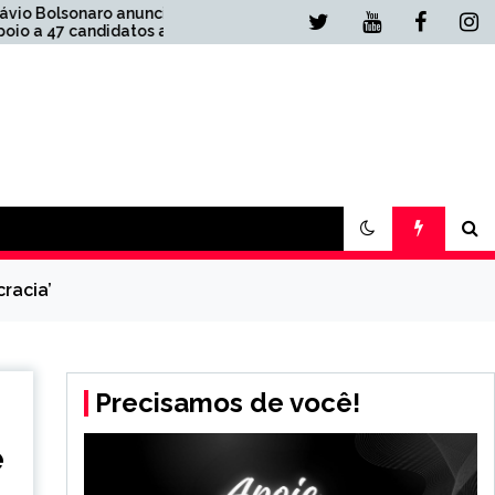
ia
Agora: PL pede a
ao
Mendonça quebra de
sigilo e busca e
apreensão de ex-assessor
de Lula
racia’
Precisamos de você!
e