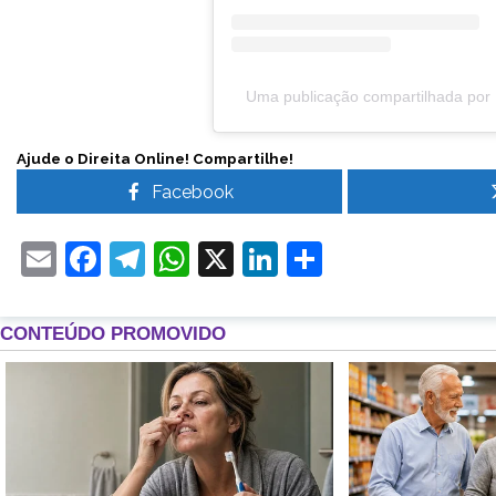
Uma publicação compartilhada por B
Ajude o Direita Online! Compartilhe!
Facebook
Email
Facebook
Telegram
WhatsApp
X
LinkedIn
Share