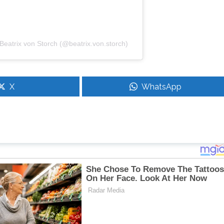
eatrix von Storch (@beatrix.von.storch)
X
WhatsApp