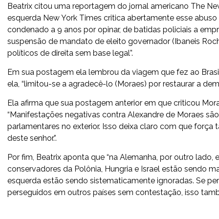
Beatrix citou uma reportagem do jornal americano The New
esquerda New York Times critica abertamente esse abuso 
condenado a 9 anos por opinar, de batidas policiais a empr
suspensão de mandato de eleito governador (Ibaneis Rocha
políticos de direita sem base legal”.
Em sua postagem ela lembrou da viagem que fez ao Bras
ela, “limitou-se a agradecê-lo (Moraes) por restaurar a dem
Ela afirma que sua postagem anterior em que criticou Mora
“Manifestações negativas contra Alexandre de Moraes são
parlamentares no exterior. Isso deixa claro com que força 
deste senhor.”.
Por fim, Beatrix aponta que “na Alemanha, por outro lado, 
conservadores da Polônia, Hungria e Israel estão sendo m
esquerda estão sendo sistematicamente ignoradas. Se per
perseguidos em outros países sem contestação, isso tamb