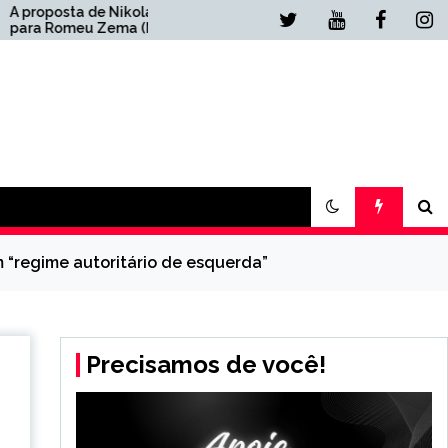
 Nikolas
Lulinha é chamado de
ema (Novo)
“marido” de Roberta
Luchsinger em ação
judicial
 “regime autoritário de esquerda”
Precisamos de você!