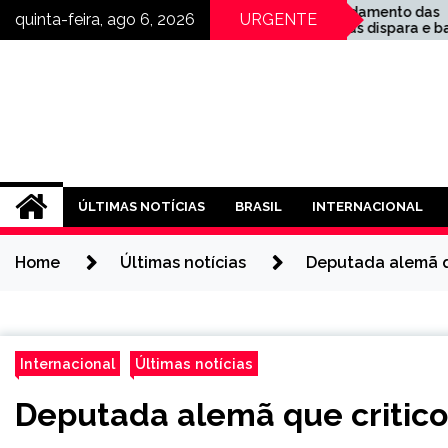
Skip
o fatura a
Endividamento das
quinta-feira, ago 6, 2026
URGENTE
abrica o
famílias dispara e bate
to
e
novo recorde no governo
content
Lula
ÚLTIMAS NOTÍCIAS
BRASIL
INTERNACIONAL
Home
Últimas notícias
Deputada alemã qu
Internacional
Últimas notícias
Deputada alemã que critico