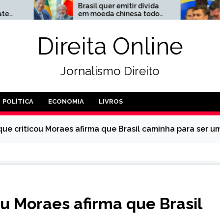
Brasil quer emitir dívida
A proposta de
em moeda chinesa todos
para Romeu Z
os anos
Direita Online
Jornalismo Direito
POLÍTICA
ECONOMIA
LIVROS
e criticou Moraes afirma que Brasil caminha para ser um
u Moraes afirma que Brasil